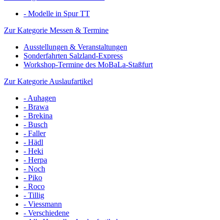
- Modelle in Spur TT
Zur Kategorie Messen & Termine
Ausstellungen & Veranstaltungen
Sonderfahrten Salzland-Express
Workshop-Termine des MoBaLa-Staßfurt
Zur Kategorie Auslaufartikel
- Auhagen
- Brawa
- Brekina
- Busch
- Faller
- Hädl
- Heki
- Herpa
- Noch
- Piko
- Roco
- Tillig
- Viessmann
- Verschiedene