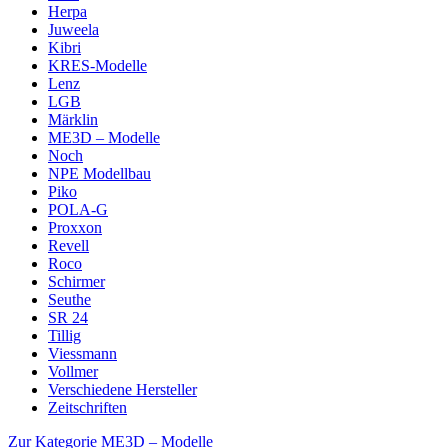
Herpa
Juweela
Kibri
KRES-Modelle
Lenz
LGB
Märklin
ME3D – Modelle
Noch
NPE Modellbau
Piko
POLA-G
Proxxon
Revell
Roco
Schirmer
Seuthe
SR 24
Tillig
Viessmann
Vollmer
Verschiedene Hersteller
Zeitschriften
Zur Kategorie ME3D – Modelle