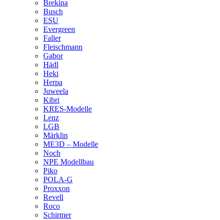
Brekina
Busch
ESU
Evergreen
Faller
Fleischmann
Gabor
Hädl
Heki
Herpa
Juweela
Kibri
KRES-Modelle
Lenz
LGB
Märklin
ME3D – Modelle
Noch
NPE Modellbau
Piko
POLA-G
Proxxon
Revell
Roco
Schirmer