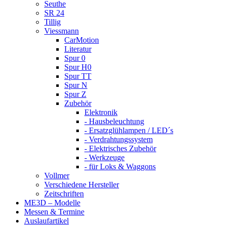
Seuthe
SR 24
Tillig
Viessmann
CarMotion
Literatur
Spur 0
Spur H0
Spur TT
Spur N
Spur Z
Zubehör
Elektronik
- Hausbeleuchtung
- Ersatzglühlampen / LED´s
- Verdrahtungssystem
- Elektrisches Zubehör
- Werkzeuge
- für Loks & Waggons
Vollmer
Verschiedene Hersteller
Zeitschriften
ME3D – Modelle
Messen & Termine
Auslaufartikel