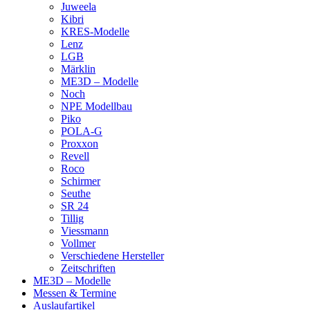
Juweela
Kibri
KRES-Modelle
Lenz
LGB
Märklin
ME3D – Modelle
Noch
NPE Modellbau
Piko
POLA-G
Proxxon
Revell
Roco
Schirmer
Seuthe
SR 24
Tillig
Viessmann
Vollmer
Verschiedene Hersteller
Zeitschriften
ME3D – Modelle
Messen & Termine
Auslaufartikel