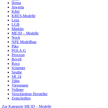
Herpa
Juweela
Kibri
KRES-Modelle
Lenz
LGB
Märklin
ME3D – Modelle
Noch
NPE Modellbau
Piko
POLA-G
Proxxon
Revell
Roco
Schirmer
Seuthe
SR 24
Tillig
Viessmann
Vollmer
Verschiedene Hersteller
Zeitschriften
Zur Kategorie ME3D – Modelle