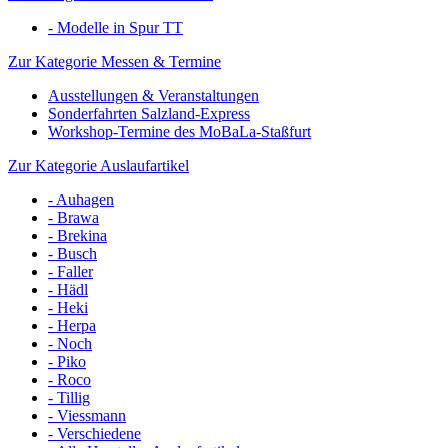
- Modelle in Spur TT
Zur Kategorie Messen & Termine
Ausstellungen & Veranstaltungen
Sonderfahrten Salzland-Express
Workshop-Termine des MoBaLa-Staßfurt
Zur Kategorie Auslaufartikel
- Auhagen
- Brawa
- Brekina
- Busch
- Faller
- Hädl
- Heki
- Herpa
- Noch
- Piko
- Roco
- Tillig
- Viessmann
- Verschiedene