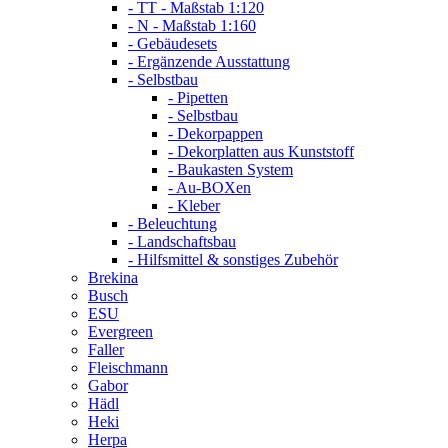
- TT - Maßstab 1:120
- N - Maßstab 1:160
- Gebäudesets
- Ergänzende Ausstattung
- Selbstbau
- Pipetten
- Selbstbau
- Dekorpappen
- Dekorplatten aus Kunststoff
- Baukasten System
- Au-BOXen
- Kleber
- Beleuchtung
- Landschaftsbau
- Hilfsmittel & sonstiges Zubehör
Brekina
Busch
ESU
Evergreen
Faller
Fleischmann
Gabor
Hädl
Heki
Herpa