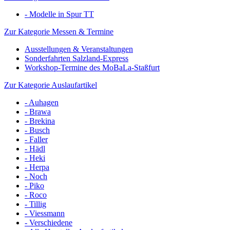
- Modelle in Spur TT
Zur Kategorie Messen & Termine
Ausstellungen & Veranstaltungen
Sonderfahrten Salzland-Express
Workshop-Termine des MoBaLa-Staßfurt
Zur Kategorie Auslaufartikel
- Auhagen
- Brawa
- Brekina
- Busch
- Faller
- Hädl
- Heki
- Herpa
- Noch
- Piko
- Roco
- Tillig
- Viessmann
- Verschiedene