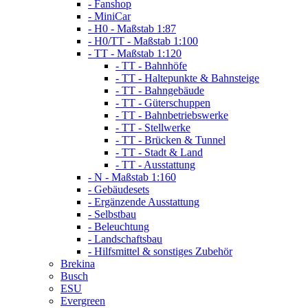
- Fanshop
- MiniCar
- H0 - Maßstab 1:87
- H0/TT - Maßstab 1:100
- TT - Maßstab 1:120
- TT - Bahnhöfe
- TT - Haltepunkte & Bahnsteige
- TT - Bahngebäude
- TT - Güterschuppen
- TT - Bahnbetriebswerke
- TT - Stellwerke
- TT - Brücken & Tunnel
- TT - Stadt & Land
- TT - Ausstattung
- N - Maßstab 1:160
- Gebäudesets
- Ergänzende Ausstattung
- Selbstbau
- Beleuchtung
- Landschaftsbau
- Hilfsmittel & sonstiges Zubehör
Brekina
Busch
ESU
Evergreen