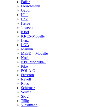
Faller
Fleischmann
Gabor
Hädl
Heki
Herpa
Juweela
Kibri
KRES-Modelle
Lenz
LGB
Märklin
ME3D – Modelle
Noch
NPE Modellbau
Piko
POLA-G
Proxxon
Revell
Roco
Schirmer
Seuthe
SR 24
Tillig
Viessmann