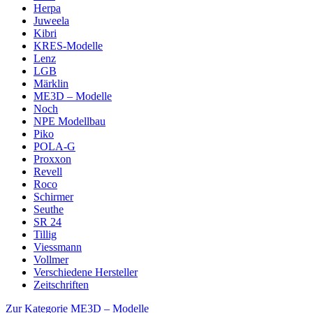
Herpa
Juweela
Kibri
KRES-Modelle
Lenz
LGB
Märklin
ME3D – Modelle
Noch
NPE Modellbau
Piko
POLA-G
Proxxon
Revell
Roco
Schirmer
Seuthe
SR 24
Tillig
Viessmann
Vollmer
Verschiedene Hersteller
Zeitschriften
Zur Kategorie ME3D – Modelle