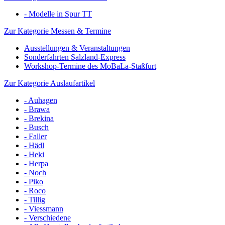
- Modelle in Spur TT
Zur Kategorie Messen & Termine
Ausstellungen & Veranstaltungen
Sonderfahrten Salzland-Express
Workshop-Termine des MoBaLa-Staßfurt
Zur Kategorie Auslaufartikel
- Auhagen
- Brawa
- Brekina
- Busch
- Faller
- Hädl
- Heki
- Herpa
- Noch
- Piko
- Roco
- Tillig
- Viessmann
- Verschiedene