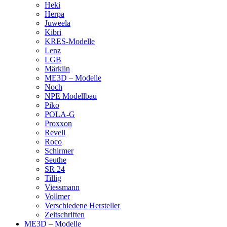
Heki
Herpa
Juweela
Kibri
KRES-Modelle
Lenz
LGB
Märklin
ME3D – Modelle
Noch
NPE Modellbau
Piko
POLA-G
Proxxon
Revell
Roco
Schirmer
Seuthe
SR 24
Tillig
Viessmann
Vollmer
Verschiedene Hersteller
Zeitschriften
ME3D – Modelle