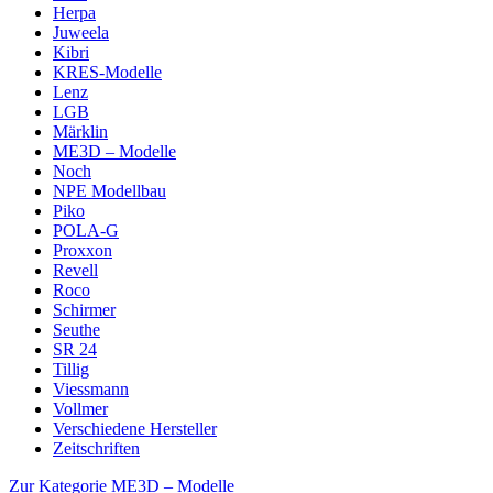
Herpa
Juweela
Kibri
KRES-Modelle
Lenz
LGB
Märklin
ME3D – Modelle
Noch
NPE Modellbau
Piko
POLA-G
Proxxon
Revell
Roco
Schirmer
Seuthe
SR 24
Tillig
Viessmann
Vollmer
Verschiedene Hersteller
Zeitschriften
Zur Kategorie ME3D – Modelle