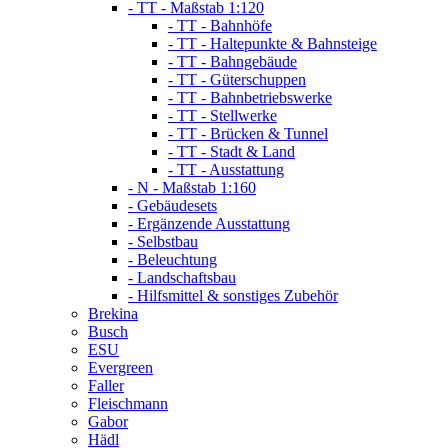
- TT - Maßstab 1:120
- TT - Bahnhöfe
- TT - Haltepunkte & Bahnsteige
- TT - Bahngebäude
- TT - Güterschuppen
- TT - Bahnbetriebswerke
- TT - Stellwerke
- TT - Brücken & Tunnel
- TT - Stadt & Land
- TT - Ausstattung
- N - Maßstab 1:160
- Gebäudesets
- Ergänzende Ausstattung
- Selbstbau
- Beleuchtung
- Landschaftsbau
- Hilfsmittel & sonstiges Zubehör
Brekina
Busch
ESU
Evergreen
Faller
Fleischmann
Gabor
Hädl