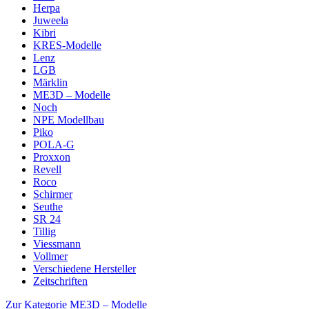
Herpa
Juweela
Kibri
KRES-Modelle
Lenz
LGB
Märklin
ME3D – Modelle
Noch
NPE Modellbau
Piko
POLA-G
Proxxon
Revell
Roco
Schirmer
Seuthe
SR 24
Tillig
Viessmann
Vollmer
Verschiedene Hersteller
Zeitschriften
Zur Kategorie ME3D – Modelle