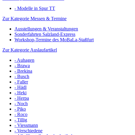
- Modelle in Spur TT
Zur Kategorie Messen & Termine
Ausstellungen & Veranstaltungen
Sonderfahrten Salzland-Express
Workshop-Termine des MoBaLa-Staßfurt
Zur Kategorie Auslaufartikel
- Auhagen
- Brawa
- Brekina
- Busch
- Faller
- Hädl
- Heki
- Herpa
- Noch
- Piko
- Roco
- Tillig
- Viessmann
- Verschiedene