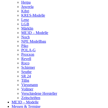
Herpa
Juweela
Kibri
KRES-Modelle
Lenz
LGB
Märklin
ME3D – Modelle
Noch
NPE Modellbau
Piko
POLA-G
Proxxon
Revell
Roco
Schirmer
Seuthe
SR 24
Tillig
Viessmann
Vollmer
Verschiedene Hersteller
Zeitschriften
ME3D – Modelle
Messen & Termine