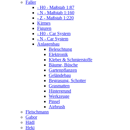
Faller
- H0 - Maßstab 1:87
- N - Maßstab 1:160
- Z - Maßstab 1:220
Kirmes
Figuren
- H0 - Car System
- N - Car System
Anlagenbau
Beleuchtung
Elektronik
Kleber & Schmierstoffe
Bäume, Büsche
Gartenpflanzen
Geländebau
Begrasung, Schotter
Grasmatten
Hintergrund
Werkzeuge
Pinsel
Airbrush
Fleischmann
Gabor
Hädl
Heki