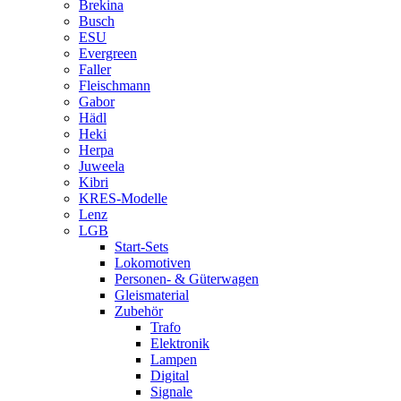
Brekina
Busch
ESU
Evergreen
Faller
Fleischmann
Gabor
Hädl
Heki
Herpa
Juweela
Kibri
KRES-Modelle
Lenz
LGB
Start-Sets
Lokomotiven
Personen- & Güterwagen
Gleismaterial
Zubehör
Trafo
Elektronik
Lampen
Digital
Signale