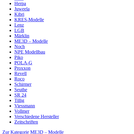
Herpa
Juweela
Kibri
KRES-Modelle
Lenz
LGB
Märklin
ME3D – Modelle
Noch
NPE Modellbau
Piko
POLA-G
Proxxon
Revell
Roco
Schirmer
Seuthe
SR 24
Tillig
Viessmann
Vollmer
Verschiedene Hersteller
Zeitschriften
Zur Kategorie ME3D – Modelle