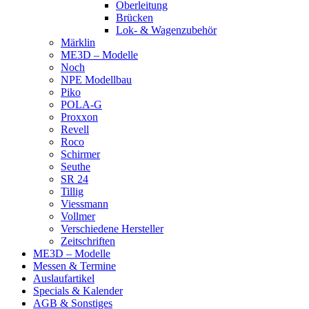
Oberleitung
Brücken
Lok- & Wagenzubehör
Märklin
ME3D – Modelle
Noch
NPE Modellbau
Piko
POLA-G
Proxxon
Revell
Roco
Schirmer
Seuthe
SR 24
Tillig
Viessmann
Vollmer
Verschiedene Hersteller
Zeitschriften
ME3D – Modelle
Messen & Termine
Auslaufartikel
Specials & Kalender
AGB & Sonstiges