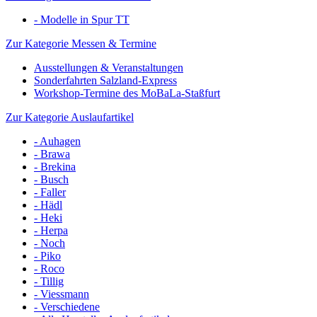
- Modelle in Spur TT
Zur Kategorie Messen & Termine
Ausstellungen & Veranstaltungen
Sonderfahrten Salzland-Express
Workshop-Termine des MoBaLa-Staßfurt
Zur Kategorie Auslaufartikel
- Auhagen
- Brawa
- Brekina
- Busch
- Faller
- Hädl
- Heki
- Herpa
- Noch
- Piko
- Roco
- Tillig
- Viessmann
- Verschiedene