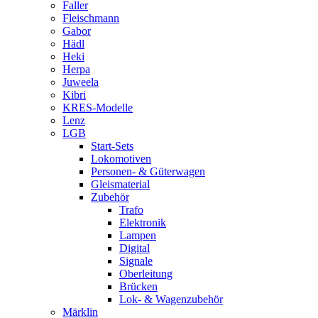
Faller
Fleischmann
Gabor
Hädl
Heki
Herpa
Juweela
Kibri
KRES-Modelle
Lenz
LGB
Start-Sets
Lokomotiven
Personen- & Güterwagen
Gleismaterial
Zubehör
Trafo
Elektronik
Lampen
Digital
Signale
Oberleitung
Brücken
Lok- & Wagenzubehör
Märklin