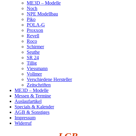
ME3D – Modelle
Noch
NPE Modellbau
Piko
POLA-G
Proxxon
Revell
Roco
Schirmer
Seuthe
SR 24
Tillig
Viessmann
Vollmer
Verschiedene Hersteller
Zeitschriften
ME3D – Modelle
Messen & Termine
Auslaufartikel
Specials & Kalender
AGB & Sonstiges
Impressum
Widerruf