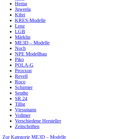
Herpa
Juweela
Kibri
KRES-Modelle
Lenz
LGB
Märklin
ME3D – Modelle
Noch
NPE Modellbau
Piko
POLA-G
Proxxon
Revell
Roco
Schirmer
Seuthe
SR 24
Tillig
Viessmann
Vollmer
Verschiedene Hersteller
Zeitschriften
Zur Kategorie ME3D – Modelle