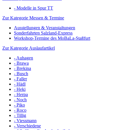
- Modelle in Spur TT
Zur Kategorie Messen & Termine
Ausstellungen & Veranstaltungen
Sonderfahrten Salzland-Express
Workshop-Termine des MoBaLa-Staßfurt
Zur Kategorie Auslaufartikel
- Auhagen
- Brawa
- Brekina
- Busch
- Faller
- Hädl
- Heki
- Herpa
- Noch
- Piko
- Roco
- Tillig
- Viessmann
- Verschiedene