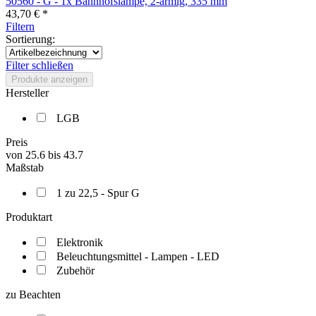
50560 - G - 1x Bahnhofslampe, 2-armig, 335 mm
43,70 € *
Filtern
Sortierung:
Filter schließen
Produkte anzeigen
Hersteller
LGB
Preis
von
25.6
bis
43.7
Maßstab
1 zu 22,5 - Spur G
Produktart
Elektronik
Beleuchtungsmittel - Lampen - LED
Zubehör
zu Beachten