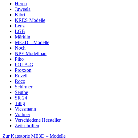
Herpa
Juweela
Kibri
KRES-Modelle
Lenz
LGB
Märklin
ME3D – Modelle
Noch
NPE Modellbau
Piko
POLA-G
Proxxon
Revell
Roco
Schirmer
Seuthe
SR 24
Tillig
Viessmann
Vollmer
Verschiedene Hersteller
Zeitschriften
Zur Kategorie ME3D – Modelle