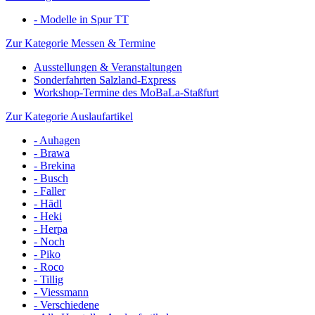
- Modelle in Spur TT
Zur Kategorie Messen & Termine
Ausstellungen & Veranstaltungen
Sonderfahrten Salzland-Express
Workshop-Termine des MoBaLa-Staßfurt
Zur Kategorie Auslaufartikel
- Auhagen
- Brawa
- Brekina
- Busch
- Faller
- Hädl
- Heki
- Herpa
- Noch
- Piko
- Roco
- Tillig
- Viessmann
- Verschiedene