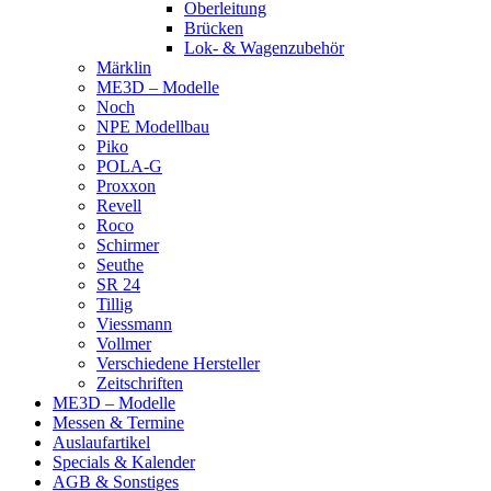
Oberleitung
Brücken
Lok- & Wagenzubehör
Märklin
ME3D – Modelle
Noch
NPE Modellbau
Piko
POLA-G
Proxxon
Revell
Roco
Schirmer
Seuthe
SR 24
Tillig
Viessmann
Vollmer
Verschiedene Hersteller
Zeitschriften
ME3D – Modelle
Messen & Termine
Auslaufartikel
Specials & Kalender
AGB & Sonstiges