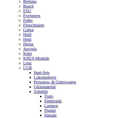
Brekina
Busch
ESU
Evergreen
Faller
Fleischmann
Gabor
Hädl
Heki
Herpa
Juweela
Kibri
KRES-Modelle
Lenz
LGB
Start-Sets
Lokomotiven
Personen- & Güterwagen
Gleismaterial
Zubehör
Trafo
Elektronik
Lampen
Digital
Signale