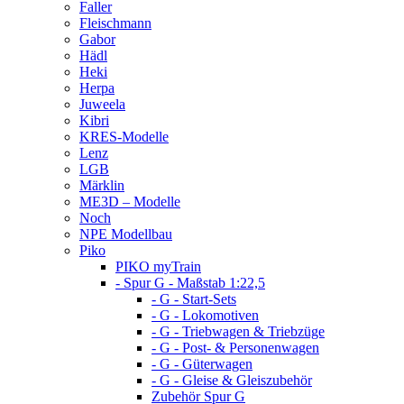
Faller
Fleischmann
Gabor
Hädl
Heki
Herpa
Juweela
Kibri
KRES-Modelle
Lenz
LGB
Märklin
ME3D – Modelle
Noch
NPE Modellbau
Piko
PIKO myTrain
- Spur G - Maßstab 1:22,5
- G - Start-Sets
- G - Lokomotiven
- G - Triebwagen & Triebzüge
- G - Post- & Personenwagen
- G - Güterwagen
- G - Gleise & Gleiszubehör
Zubehör Spur G