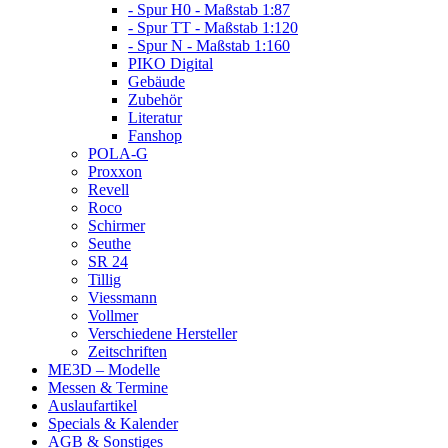
- Spur H0 - Maßstab 1:87
- Spur TT - Maßstab 1:120
- Spur N - Maßstab 1:160
PIKO Digital
Gebäude
Zubehör
Literatur
Fanshop
POLA-G
Proxxon
Revell
Roco
Schirmer
Seuthe
SR 24
Tillig
Viessmann
Vollmer
Verschiedene Hersteller
Zeitschriften
ME3D – Modelle
Messen & Termine
Auslaufartikel
Specials & Kalender
AGB & Sonstiges