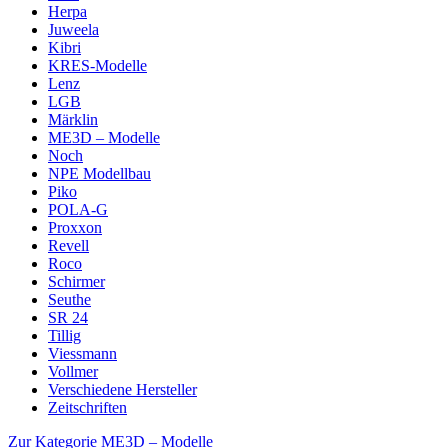
Herpa
Juweela
Kibri
KRES-Modelle
Lenz
LGB
Märklin
ME3D – Modelle
Noch
NPE Modellbau
Piko
POLA-G
Proxxon
Revell
Roco
Schirmer
Seuthe
SR 24
Tillig
Viessmann
Vollmer
Verschiedene Hersteller
Zeitschriften
Zur Kategorie ME3D – Modelle