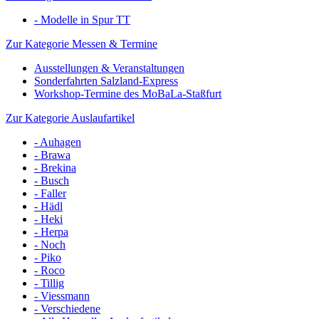
- Modelle in Spur TT
Zur Kategorie Messen & Termine
Ausstellungen & Veranstaltungen
Sonderfahrten Salzland-Express
Workshop-Termine des MoBaLa-Staßfurt
Zur Kategorie Auslaufartikel
- Auhagen
- Brawa
- Brekina
- Busch
- Faller
- Hädl
- Heki
- Herpa
- Noch
- Piko
- Roco
- Tillig
- Viessmann
- Verschiedene