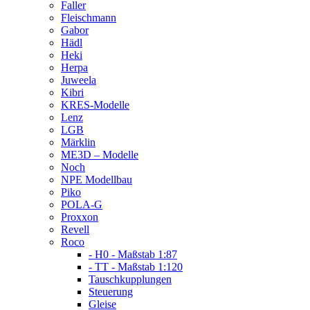
Faller
Fleischmann
Gabor
Hädl
Heki
Herpa
Juweela
Kibri
KRES-Modelle
Lenz
LGB
Märklin
ME3D – Modelle
Noch
NPE Modellbau
Piko
POLA-G
Proxxon
Revell
Roco
- H0 - Maßstab 1:87
- TT - Maßstab 1:120
Tauschkupplungen
Steuerung
Gleise