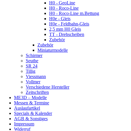
H0 - GeoLine
H0 - Roco-Line
H0 - Roco-Line m.Bettung
H0e - Gleis
H0e - Feldbahn-Gleis
2,5 mm H0 Gleis
TT - Drehscheiben
Zubehör
Zubehör
Miniaturmodelle
Schirmer
Seuthe
SR 24
Tillig
Viessmann
Vollmer
Verschiedene Hersteller
Zeitschriften
ME3D – Modelle
Messen & Termine
Auslaufartikel
Specials & Kalender
AGB & Sonstiges
Impressum
Widerruf