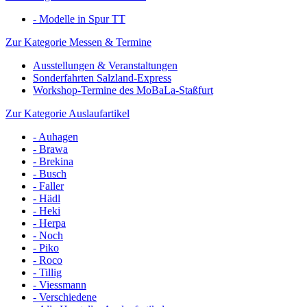
- Modelle in Spur TT
Zur Kategorie Messen & Termine
Ausstellungen & Veranstaltungen
Sonderfahrten Salzland-Express
Workshop-Termine des MoBaLa-Staßfurt
Zur Kategorie Auslaufartikel
- Auhagen
- Brawa
- Brekina
- Busch
- Faller
- Hädl
- Heki
- Herpa
- Noch
- Piko
- Roco
- Tillig
- Viessmann
- Verschiedene