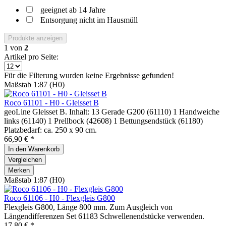
geeignet ab 14 Jahre
Entsorgung nicht im Hausmüll
Produkte anzeigen
1
von
2
Artikel pro Seite:
Für die Filterung wurden keine Ergebnisse gefunden!
Maßstab 1:87 (H0)
Roco 61101 - H0 - Gleisset B
geoLine Gleisset B. Inhalt: 13 Gerade G200 (61110) 1 Handweiche
links (61140) 1 Prellbock (42608) 1 Bettungsendstück (61180)
Platzbedarf: ca. 250 x 90 cm.
66,90 € *
In den
Warenkorb
Vergleichen
Merken
Maßstab 1:87 (H0)
Roco 61106 - H0 - Flexgleis G800
Flexgleis G800, Länge 800 mm. Zum Ausgleich von
Längendifferenzen Set 61183 Schwellenendstücke verwenden.
17,80 € *