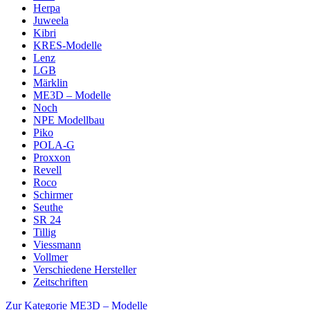
Herpa
Juweela
Kibri
KRES-Modelle
Lenz
LGB
Märklin
ME3D – Modelle
Noch
NPE Modellbau
Piko
POLA-G
Proxxon
Revell
Roco
Schirmer
Seuthe
SR 24
Tillig
Viessmann
Vollmer
Verschiedene Hersteller
Zeitschriften
Zur Kategorie ME3D – Modelle