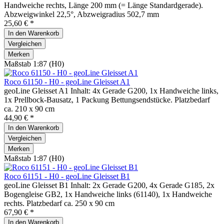
Handweiche rechts, Länge 200 mm (= Länge Standardgerade).
Abzweigwinkel 22,5°, Abzweigradius 502,7 mm
25,60 € *
In den
Warenkorb
Vergleichen
Merken
Maßstab 1:87 (H0)
Roco 61150 - H0 - geoLine Gleisset A1
geoLine Gleisset A1 Inhalt: 4x Gerade G200, 1x Handweiche links,
1x Prellbock-Bausatz, 1 Packung Bettungsendstücke. Platzbedarf
ca. 210 x 90 cm
44,90 € *
In den
Warenkorb
Vergleichen
Merken
Maßstab 1:87 (H0)
Roco 61151 - H0 - geoLine Gleisset B1
geoLine Gleisset B1 Inhalt: 2x Gerade G200, 4x Gerade G185, 2x
Bogengleise GB2, 1x Handweiche links (61140), 1x Handweiche
rechts. Platzbedarf ca. 250 x 90 cm
67,90 € *
In den
Warenkorb