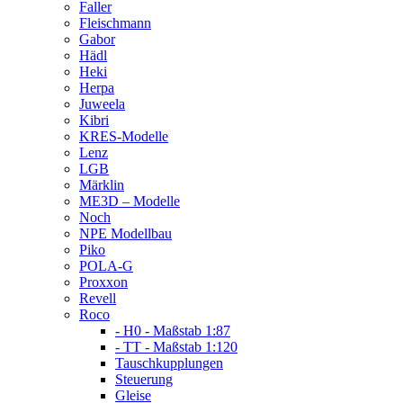
Faller
Fleischmann
Gabor
Hädl
Heki
Herpa
Juweela
Kibri
KRES-Modelle
Lenz
LGB
Märklin
ME3D – Modelle
Noch
NPE Modellbau
Piko
POLA-G
Proxxon
Revell
Roco
- H0 - Maßstab 1:87
- TT - Maßstab 1:120
Tauschkupplungen
Steuerung
Gleise