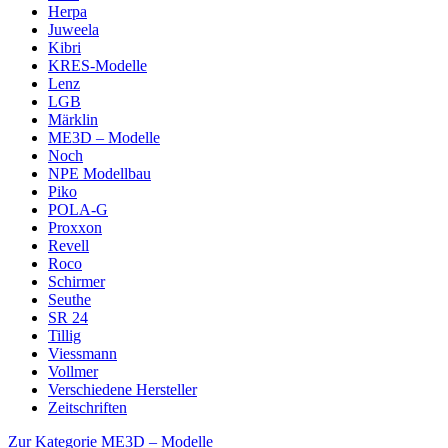
Herpa
Juweela
Kibri
KRES-Modelle
Lenz
LGB
Märklin
ME3D – Modelle
Noch
NPE Modellbau
Piko
POLA-G
Proxxon
Revell
Roco
Schirmer
Seuthe
SR 24
Tillig
Viessmann
Vollmer
Verschiedene Hersteller
Zeitschriften
Zur Kategorie ME3D – Modelle