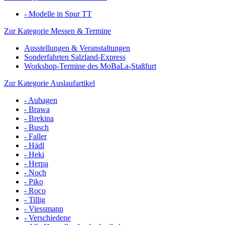
- Modelle in Spur TT
Zur Kategorie Messen & Termine
Ausstellungen & Veranstaltungen
Sonderfahrten Salzland-Express
Workshop-Termine des MoBaLa-Staßfurt
Zur Kategorie Auslaufartikel
- Auhagen
- Brawa
- Brekina
- Busch
- Faller
- Hädl
- Heki
- Herpa
- Noch
- Piko
- Roco
- Tillig
- Viessmann
- Verschiedene