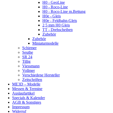
H0 - GeoLine
H0 - Roco-Line
H0 - Roco-Line m.Bettung
H0e - Gleis
H0e - Feldbahn-Gleis
2,5 mm H0 Gleis
TT - Drehscheiben
Zubehör
Zubehör
Miniaturmodelle
Schirmer
Seuthe
SR 24
Tillig
Viessmann
Vollmer
Verschiedene Hersteller
Zeitschriften
ME3D – Modelle
Messen & Termine
Auslaufartikel
Specials & Kalender
AGB & Sonstiges
Impressum
Widerruf