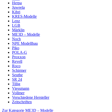
Herpa
Juweela
Kibri
KRES-Modelle
Lenz
LGB
Märklin
ME3D – Modelle
Noch
NPE Modellbau
Piko
POLA-G
Proxxon
Revell
Roco
Schirmer
Seuthe
SR 24
Tillig
Viessmann
Vollmer
Verschiedene Hersteller
Zeitschriften
Zur Kategorie ME3D – Modelle