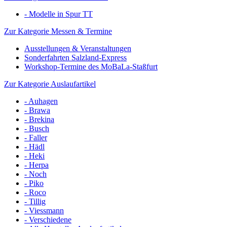
- Modelle in Spur TT
Zur Kategorie Messen & Termine
Ausstellungen & Veranstaltungen
Sonderfahrten Salzland-Express
Workshop-Termine des MoBaLa-Staßfurt
Zur Kategorie Auslaufartikel
- Auhagen
- Brawa
- Brekina
- Busch
- Faller
- Hädl
- Heki
- Herpa
- Noch
- Piko
- Roco
- Tillig
- Viessmann
- Verschiedene