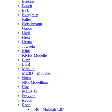
Brekina
Busch
ESU
Evergreen
Faller
Fleischmann
Gabor
Hädl
Heki
Herpa
Juweela
Kibri
KRES-Modelle
Lenz
LGB
Märklin
ME3D – Modelle
Noch
NPE Modellbau
Piko
POLA-G
Proxxon
Revell
Roco
- H0 - Maßstab 1:87