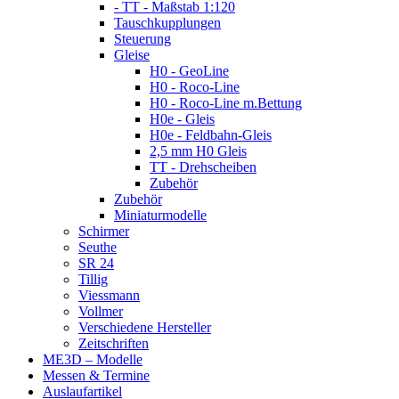
- TT - Maßstab 1:120
Tauschkupplungen
Steuerung
Gleise
H0 - GeoLine
H0 - Roco-Line
H0 - Roco-Line m.Bettung
H0e - Gleis
H0e - Feldbahn-Gleis
2,5 mm H0 Gleis
TT - Drehscheiben
Zubehör
Zubehör
Miniaturmodelle
Schirmer
Seuthe
SR 24
Tillig
Viessmann
Vollmer
Verschiedene Hersteller
Zeitschriften
ME3D – Modelle
Messen & Termine
Auslaufartikel