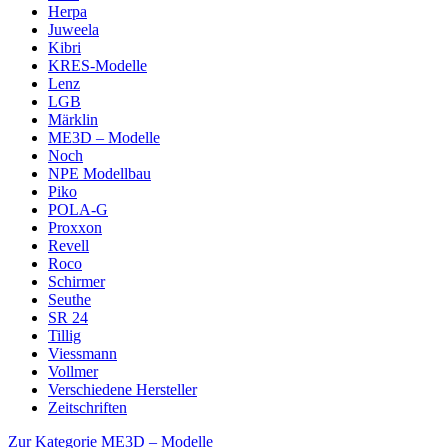
Herpa
Juweela
Kibri
KRES-Modelle
Lenz
LGB
Märklin
ME3D – Modelle
Noch
NPE Modellbau
Piko
POLA-G
Proxxon
Revell
Roco
Schirmer
Seuthe
SR 24
Tillig
Viessmann
Vollmer
Verschiedene Hersteller
Zeitschriften
Zur Kategorie ME3D – Modelle