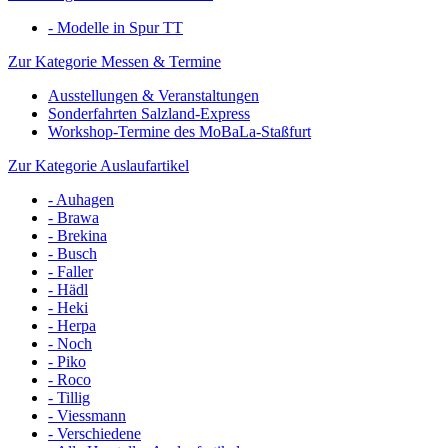
- Modelle in Spur TT
Zur Kategorie Messen & Termine
Ausstellungen & Veranstaltungen
Sonderfahrten Salzland-Express
Workshop-Termine des MoBaLa-Staßfurt
Zur Kategorie Auslaufartikel
- Auhagen
- Brawa
- Brekina
- Busch
- Faller
- Hädl
- Heki
- Herpa
- Noch
- Piko
- Roco
- Tillig
- Viessmann
- Verschiedene