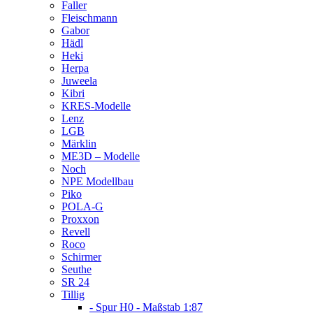
Faller
Fleischmann
Gabor
Hädl
Heki
Herpa
Juweela
Kibri
KRES-Modelle
Lenz
LGB
Märklin
ME3D – Modelle
Noch
NPE Modellbau
Piko
POLA-G
Proxxon
Revell
Roco
Schirmer
Seuthe
SR 24
Tillig
- Spur H0 - Maßstab 1:87