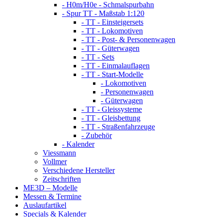
- H0m/H0e - Schmalspurbahn
- Spur TT - Maßstab 1:120
- TT - Einsteigersets
- TT - Lokomotiven
- TT - Post- & Personenwagen
- TT - Güterwagen
- TT - Sets
- TT - Einmalauflagen
- TT - Start-Modelle
- Lokomotiven
- Personenwagen
- Güterwagen
- TT - Gleissysteme
- TT - Gleisbettung
- TT - Straßenfahrzeuge
- Zubehör
- Kalender
Viessmann
Vollmer
Verschiedene Hersteller
Zeitschriften
ME3D – Modelle
Messen & Termine
Auslaufartikel
Specials & Kalender