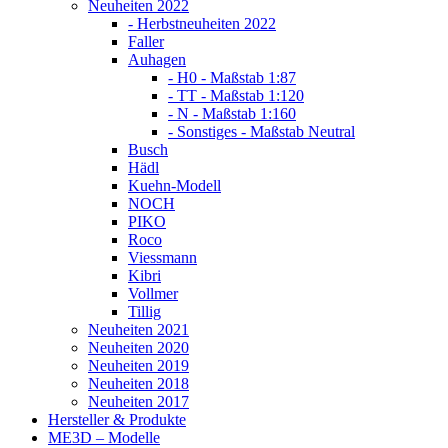
Neuheiten 2022
- Herbstneuheiten 2022
Faller
Auhagen
- H0 - Maßstab 1:87
- TT - Maßstab 1:120
- N - Maßstab 1:160
- Sonstiges - Maßstab Neutral
Busch
Hädl
Kuehn-Modell
NOCH
PIKO
Roco
Viessmann
Kibri
Vollmer
Tillig
Neuheiten 2021
Neuheiten 2020
Neuheiten 2019
Neuheiten 2018
Neuheiten 2017
Hersteller & Produkte
ME3D – Modelle