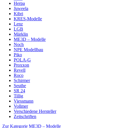
Herpa
Juweela
Kibri
KRES-Modelle
Lenz
LGB
Märklin
ME3D – Modelle
Noch
NPE Modellbau
Piko
POLA-G
Proxxon
Revell
Roco
Schirmer
Seuthe
SR 24
Tillig
Viessmann
Vollmer
Verschiedene Hersteller
Zeitschriften
Zur Kategorie ME3D – Modelle