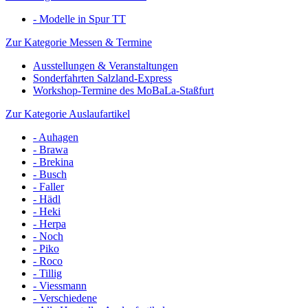
- Modelle in Spur TT
Zur Kategorie Messen & Termine
Ausstellungen & Veranstaltungen
Sonderfahrten Salzland-Express
Workshop-Termine des MoBaLa-Staßfurt
Zur Kategorie Auslaufartikel
- Auhagen
- Brawa
- Brekina
- Busch
- Faller
- Hädl
- Heki
- Herpa
- Noch
- Piko
- Roco
- Tillig
- Viessmann
- Verschiedene