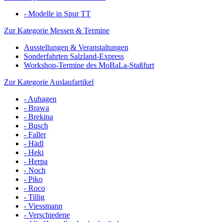
- Modelle in Spur TT
Zur Kategorie Messen & Termine
Ausstellungen & Veranstaltungen
Sonderfahrten Salzland-Express
Workshop-Termine des MoBaLa-Staßfurt
Zur Kategorie Auslaufartikel
- Auhagen
- Brawa
- Brekina
- Busch
- Faller
- Hädl
- Heki
- Herpa
- Noch
- Piko
- Roco
- Tillig
- Viessmann
- Verschiedene