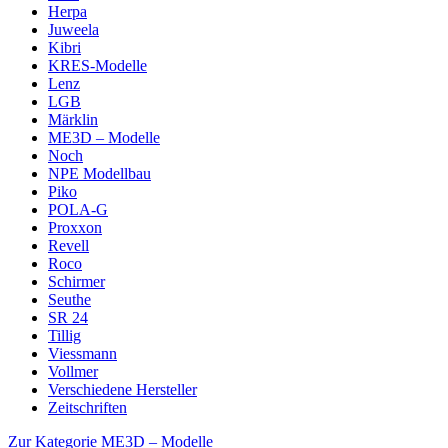
Herpa
Juweela
Kibri
KRES-Modelle
Lenz
LGB
Märklin
ME3D – Modelle
Noch
NPE Modellbau
Piko
POLA-G
Proxxon
Revell
Roco
Schirmer
Seuthe
SR 24
Tillig
Viessmann
Vollmer
Verschiedene Hersteller
Zeitschriften
Zur Kategorie ME3D – Modelle