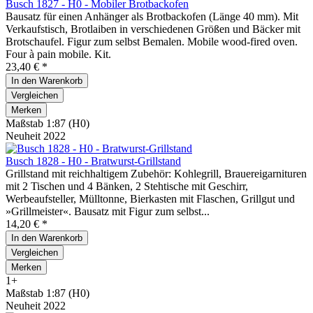
Busch 1827 - H0 - Mobiler Brotbackofen
Bausatz für einen Anhänger als Brotbackofen (Länge 40 mm). Mit
Verkaufstisch, Brotlaiben in verschiedenen Größen und Bäcker mit
Brotschaufel. Figur zum selbst Bemalen. Mobile wood-fired oven.
Four à pain mobile. Kit.
23,40 € *
In den
Warenkorb
Vergleichen
Merken
Maßstab 1:87 (H0)
Neuheit 2022
Busch 1828 - H0 - Bratwurst-Grillstand
Grillstand mit reichhaltigem Zubehör: Kohlegrill, Brauereigarnituren
mit 2 Tischen und 4 Bänken, 2 Stehtische mit Geschirr,
Werbeaufsteller, Mülltonne, Bierkasten mit Flaschen, Grillgut und
»Grillmeister«. Bausatz mit Figur zum selbst...
14,20 € *
In den
Warenkorb
Vergleichen
Merken
1+
Maßstab 1:87 (H0)
Neuheit 2022