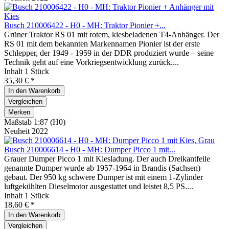
Busch 210006422 - H0 - MH: Traktor Pionier +...
Grüner Traktor RS 01 mit rotem, kiesbeladenen T4-Anhänger. Der
RS 01 mit dem bekannten Markennamen Pionier ist der erste
Schlepper, der 1949 - 1959 in der DDR produziert wurde – seine
Technik geht auf eine Vorkriegsentwicklung zurück....
Inhalt
1 Stück
35,30 € *
In den
Warenkorb
Vergleichen
Merken
Maßstab 1:87 (H0)
Neuheit 2022
Busch 210006614 - H0 - MH: Dumper Picco 1 mit...
Grauer Dumper Picco 1 mit Kiesladung. Der auch Dreikantfeile
genannte Dumper wurde ab 1957-1964 in Brandis (Sachsen)
gebaut. Der 950 kg schwere Dumper ist mit einem 1-Zylinder
luftgekühlten Dieselmotor ausgestattet und leistet 8,5 PS....
Inhalt
1 Stück
18,60 € *
In den
Warenkorb
Vergleichen