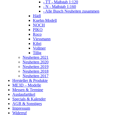
- TT - Maßstab 1:120
- N - Maßstab 1:160
- Alle Busch Neuheiten zusammen
Hädl
Kuehn-Modell
NOCH
PIKO
Roco
Viessmann
Kibri
Vollmer
Tillig
Neuheiten 2021
Neuheiten 2020
Neuheiten 2019
Neuheiten 2018
Neuheiten 2017
Hersteller & Produkte
ME3D – Modelle
Messen & Termine
Auslaufartikel
Specials & Kalender
AGB & Sonstiges
Impressum
Widerruf