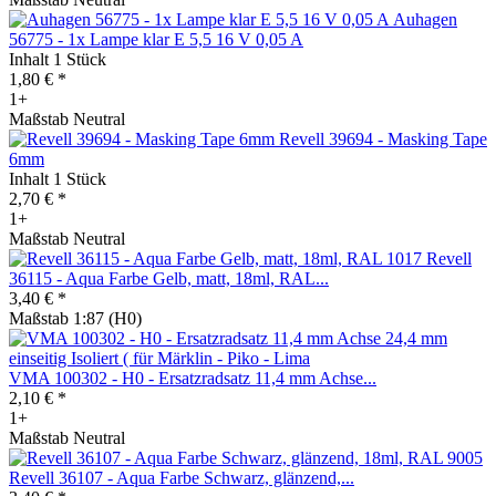
Auhagen
56775 - 1x Lampe klar E 5,5 16 V 0,05 A
Inhalt
1 Stück
1,80 € *
1+
Maßstab Neutral
Revell 39694 - Masking Tape
6mm
Inhalt
1 Stück
2,70 € *
1+
Maßstab Neutral
Revell
36115 - Aqua Farbe Gelb, matt, 18ml, RAL...
3,40 € *
Maßstab 1:87 (H0)
VMA 100302 - H0 - Ersatzradsatz 11,4 mm Achse...
2,10 € *
1+
Maßstab Neutral
Revell 36107 - Aqua Farbe Schwarz, glänzend,...