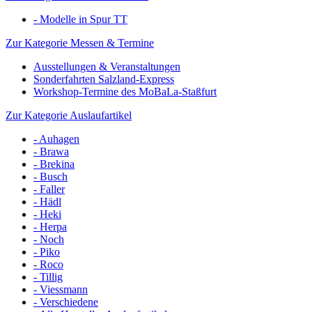
- Modelle in Spur TT
Zur Kategorie Messen & Termine
Ausstellungen & Veranstaltungen
Sonderfahrten Salzland-Express
Workshop-Termine des MoBaLa-Staßfurt
Zur Kategorie Auslaufartikel
- Auhagen
- Brawa
- Brekina
- Busch
- Faller
- Hädl
- Heki
- Herpa
- Noch
- Piko
- Roco
- Tillig
- Viessmann
- Verschiedene