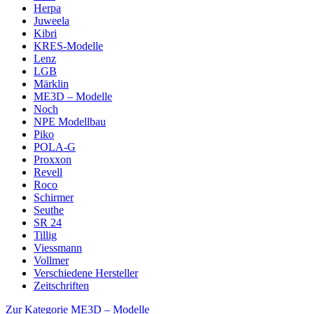
Herpa
Juweela
Kibri
KRES-Modelle
Lenz
LGB
Märklin
ME3D – Modelle
Noch
NPE Modellbau
Piko
POLA-G
Proxxon
Revell
Roco
Schirmer
Seuthe
SR 24
Tillig
Viessmann
Vollmer
Verschiedene Hersteller
Zeitschriften
Zur Kategorie ME3D – Modelle