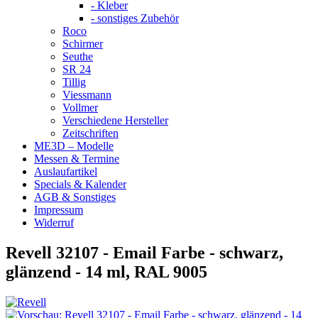
- Kleber
- sonstiges Zubehör
Roco
Schirmer
Seuthe
SR 24
Tillig
Viessmann
Vollmer
Verschiedene Hersteller
Zeitschriften
ME3D – Modelle
Messen & Termine
Auslaufartikel
Specials & Kalender
AGB & Sonstiges
Impressum
Widerruf
Revell 32107 - Email Farbe - schwarz,
glänzend - 14 ml, RAL 9005