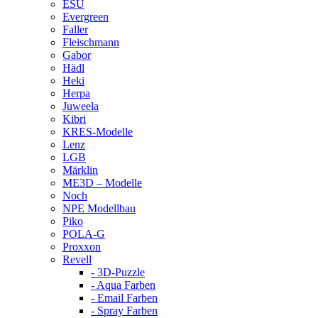
ESU
Evergreen
Faller
Fleischmann
Gabor
Hädl
Heki
Herpa
Juweela
Kibri
KRES-Modelle
Lenz
LGB
Märklin
ME3D – Modelle
Noch
NPE Modellbau
Piko
POLA-G
Proxxon
Revell
- 3D-Puzzle
- Aqua Farben
- Email Farben
- Spray Farben