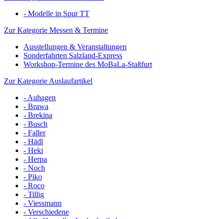
- Modelle in Spur TT
Zur Kategorie Messen & Termine
Ausstellungen & Veranstaltungen
Sonderfahrten Salzland-Express
Workshop-Termine des MoBaLa-Staßfurt
Zur Kategorie Auslaufartikel
- Auhagen
- Brawa
- Brekina
- Busch
- Faller
- Hädl
- Heki
- Herpa
- Noch
- Piko
- Roco
- Tillig
- Viessmann
- Verschiedene