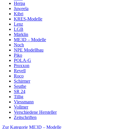
Herpa
Juweela
Kibri
KRES-Modelle
Lenz
LGB
Märklin
ME3D – Modelle
Noch
NPE Modellbau
Piko
POLA-G
Proxxon
Revell
Roco
Schirmer
Seuthe
SR 24
Tillig
Viessmann
Vollmer
Verschiedene Hersteller
Zeitschriften
Zur Kategorie ME3D – Modelle