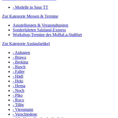
- Modelle in Spur TT
Zur Kategorie Messen & Termine
Ausstellungen & Veranstaltungen
Sonderfahrten Salzland-Express
Workshop-Termine des MoBaLa-Staßfurt
Zur Kategorie Auslaufartikel
- Auhagen
- Brawa
- Brekina
- Busch
- Faller
- Hädl
- Heki
- Herpa
- Noch
- Piko
- Roco
- Tillig
- Viessmann
- Verschiedene