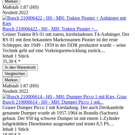
Merken
Maßstab 1:87 (H0)
Neuheit 2022
Busch 210006422 - H0 - MH: Traktor Pionier +...
Grüner Traktor RS 01 mit rotem, kiesbeladenen T4-Anhänger. Der
RS 01 mit dem bekannten Markennamen Pionier ist der erste
Schlepper, der 1949 - 1959 in der DDR produziert wurde – seine
Technik geht auf eine Vorkriegsentwicklung zurück....
Inhalt
1 Stück
35,30 € *
In den
Warenkorb
Vergleichen
Merken
Maßstab 1:87 (H0)
Neuheit 2022
Busch 210006614 - H0 - MH: Dumper Picco 1 mit...
Grauer Dumper Picco 1 mit Kiesladung. Der auch Dreikantfeile
genannte Dumper wurde ab 1957-1964 in Brandis (Sachsen)
gebaut. Der 950 kg schwere Dumper ist mit einem 1-Zylinder
luftgekühlten Dieselmotor ausgestattet und leistet 8,5 PS....
Inhalt
1 Stück
18,60 € *