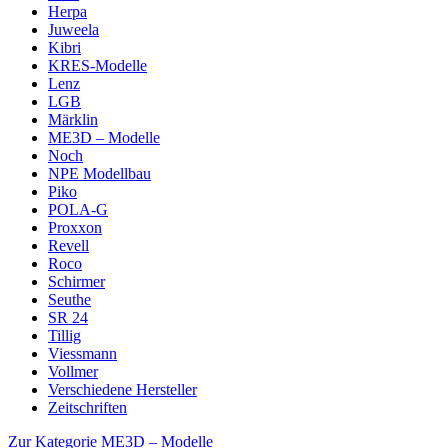
Herpa
Juweela
Kibri
KRES-Modelle
Lenz
LGB
Märklin
ME3D – Modelle
Noch
NPE Modellbau
Piko
POLA-G
Proxxon
Revell
Roco
Schirmer
Seuthe
SR 24
Tillig
Viessmann
Vollmer
Verschiedene Hersteller
Zeitschriften
Zur Kategorie ME3D – Modelle