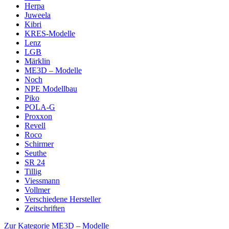
Herpa
Juweela
Kibri
KRES-Modelle
Lenz
LGB
Märklin
ME3D – Modelle
Noch
NPE Modellbau
Piko
POLA-G
Proxxon
Revell
Roco
Schirmer
Seuthe
SR 24
Tillig
Viessmann
Vollmer
Verschiedene Hersteller
Zeitschriften
Zur Kategorie ME3D – Modelle