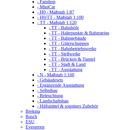
- Fanshop
- MiniCar
- H0 - Maßstab 1:87
- H0/TT - Maßstab 1:100
- TT - Maßstab 1:120
- TT - Bahnhöfe
- TT - Haltepunkte & Bahnsteige
- TT - Bahngebäude
- TT - Güterschuppen
- TT - Bahnbetriebswerke
- TT - Stellwerke
- TT - Brücken & Tunnel
- TT - Stadt & Land
- TT - Ausstattung
- N - Maßstab 1:160
- Gebäudesets
- Ergänzende Ausstattung
- Selbstbau
- Beleuchtung
- Landschaftsbau
- Hilfsmittel & sonstiges Zubehör
Brekina
Busch
ESU
Evergreen