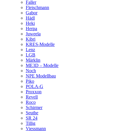
Faller
Fleischmann
Gabor
Hädl
Heki
Herpa
Juweela
Kibri
KRES-Modelle
Lenz
LGB
Märklin
ME3D – Modelle
Noch
NPE Modellbau
Piko
POLA-G
Proxxon
Revell
Roco
Schirmer
Seuthe
SR 24
Tillig
Viessmann