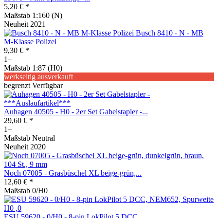
5,20 € *
Maßstab 1:160 (N)
Neuheit 2021
Busch 8410 - N - MB
M-Klasse Polizei
9,30 € *
1+
Maßstab 1:87 (H0)
werkseitig ausverkauft
begrenzt Verfügbar
Auhagen 40505 - H0 - 2er Set Gabelstapler -...
29,60 € *
1+
Maßstab Neutral
Neuheit 2020
Noch 07005 - Grasbüschel XL beige-grün,...
12,60 € *
Maßstab 0/H0
ESU 59620 - 0/H0 - 8-pin LokPilot 5 DCC,...