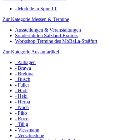
- Modelle in Spur TT
Zur Kategorie Messen & Termine
Ausstellungen & Veranstaltungen
Sonderfahrten Salzland-Express
Workshop-Termine des MoBaLa-Staßfurt
Zur Kategorie Auslaufartikel
- Auhagen
- Brawa
- Brekina
- Busch
- Faller
- Hädl
- Heki
- Herpa
- Noch
- Piko
- Roco
- Tillig
- Viessmann
- Verschiedene