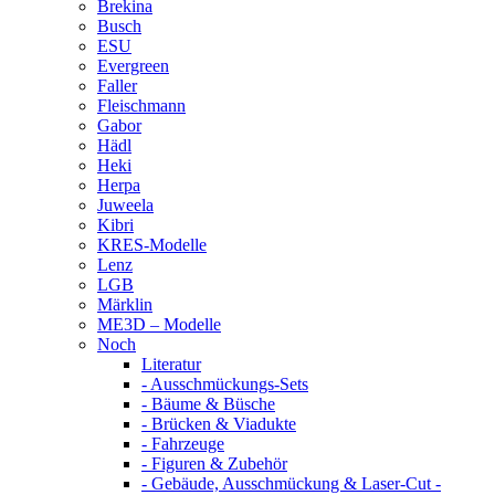
Brekina
Busch
ESU
Evergreen
Faller
Fleischmann
Gabor
Hädl
Heki
Herpa
Juweela
Kibri
KRES-Modelle
Lenz
LGB
Märklin
ME3D – Modelle
Noch
Literatur
- Ausschmückungs-Sets
- Bäume & Büsche
- Brücken & Viadukte
- Fahrzeuge
- Figuren & Zubehör
- Gebäude, Ausschmückung & Laser-Cut -