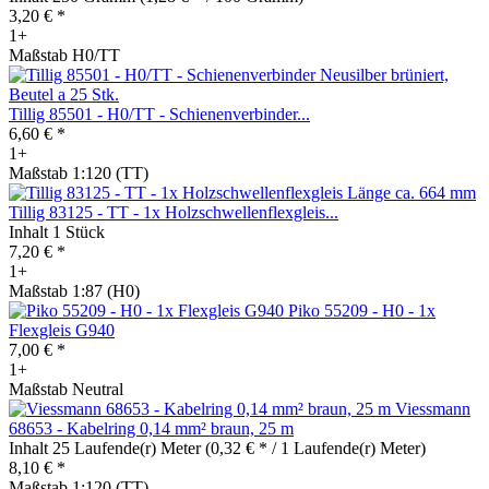
3,20 € *
1+
Maßstab H0/TT
Tillig 85501 - H0/TT - Schienenverbinder...
6,60 € *
1+
Maßstab 1:120 (TT)
Tillig 83125 - TT - 1x Holzschwellenflexgleis...
Inhalt
1 Stück
7,20 € *
1+
Maßstab 1:87 (H0)
Piko 55209 - H0 - 1x
Flexgleis G940
7,00 € *
1+
Maßstab Neutral
Viessmann
68653 - Kabelring 0,14 mm² braun, 25 m
Inhalt
25 Laufende(r) Meter
(0,32 € * / 1 Laufende(r) Meter)
8,10 € *
Maßstab 1:120 (TT)