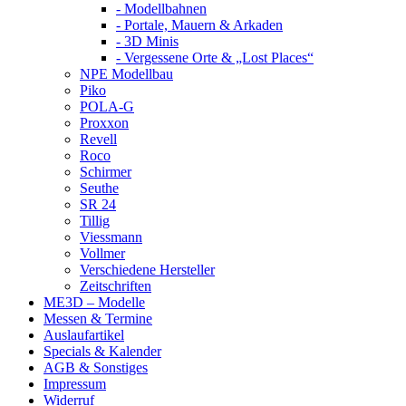
- Modellbahnen
- Portale, Mauern & Arkaden
- 3D Minis
- Vergessene Orte & „Lost Places“
NPE Modellbau
Piko
POLA-G
Proxxon
Revell
Roco
Schirmer
Seuthe
SR 24
Tillig
Viessmann
Vollmer
Verschiedene Hersteller
Zeitschriften
ME3D – Modelle
Messen & Termine
Auslaufartikel
Specials & Kalender
AGB & Sonstiges
Impressum
Widerruf