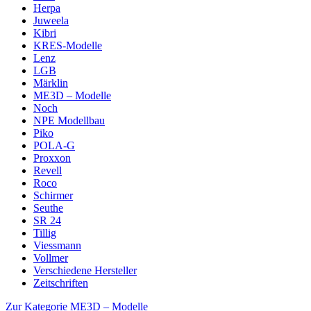
Herpa
Juweela
Kibri
KRES-Modelle
Lenz
LGB
Märklin
ME3D – Modelle
Noch
NPE Modellbau
Piko
POLA-G
Proxxon
Revell
Roco
Schirmer
Seuthe
SR 24
Tillig
Viessmann
Vollmer
Verschiedene Hersteller
Zeitschriften
Zur Kategorie ME3D – Modelle