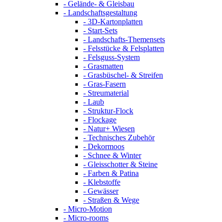
- Gelände- & Gleisbau
- Landschaftsgestaltung
- 3D-Kartonplatten
- Start-Sets
- Landschafts-Themensets
- Felsstücke & Felsplatten
- Felsguss-System
- Grasmatten
- Grasbüschel- & Streifen
- Gras-Fasern
- Streumaterial
- Laub
- Struktur-Flock
- Flockage
- Natur+ Wiesen
- Technisches Zubehör
- Dekormoos
- Schnee & Winter
- Gleisschotter & Steine
- Farben & Patina
- Klebstoffe
- Gewässer
- Straßen & Wege
- Micro-Motion
- Micro-rooms