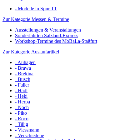
- Modelle in Spur TT
Zur Kategorie Messen & Termine
Ausstellungen & Veranstaltungen
Sonderfahrten Salzland-Express
Workshop-Termine des MoBaLa-Staßfurt
Zur Kategorie Auslaufartikel
- Auhagen
- Brawa
- Brekina
- Busch
- Faller
- Hädl
- Heki
- Herpa
- Noch
- Piko
- Roco
- Tillig
- Viessmann
- Verschiedene