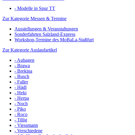
- Modelle in Spur TT
Zur Kategorie Messen & Termine
Ausstellungen & Veranstaltungen
Sonderfahrten Salzland-Express
Workshop-Termine des MoBaLa-Staßfurt
Zur Kategorie Auslaufartikel
- Auhagen
- Brawa
- Brekina
- Busch
- Faller
- Hädl
- Heki
- Herpa
- Noch
- Piko
- Roco
- Tillig
- Viessmann
- Verschiedene