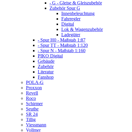
- G - Gleise & Gleiszubehör
Zubehör Spur G
Innenbeleuchtung
Fahrregler
Digital
Lok & Wagenzubehör
Ladegüter
- Spur H0 - Maßstab 1:87
- Spur TT - Maßstab 1:120
- Spur N - Maßstab 1:160
PIKO Digital
Gebäude
Zubehör
Literatur
Fanshop
POLA-G
Proxxon
Revell
Roco
Schirmer
Seuthe
SR 24
Tillig
Viessmann
Vollmer