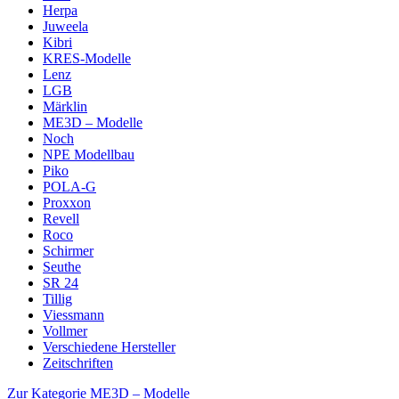
Herpa
Juweela
Kibri
KRES-Modelle
Lenz
LGB
Märklin
ME3D – Modelle
Noch
NPE Modellbau
Piko
POLA-G
Proxxon
Revell
Roco
Schirmer
Seuthe
SR 24
Tillig
Viessmann
Vollmer
Verschiedene Hersteller
Zeitschriften
Zur Kategorie ME3D – Modelle