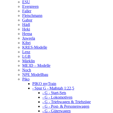
ESU
Evergreen
Faller
Fleischmann
Gabor
Hädl
Heki
Herpa
Juweela
Kibri
KRES-Modelle
Lenz
LGB
Märklin
ME3D – Modelle
Noch
NPE Modellbau
Piko
PIKO myTrain
- Spur G - Maßstab 1:22,5
- G - Start-Sets
- G - Lokomotiven
- G - Triebwagen & Triebzüge
- G - Post- & Personenwagen
- G - Güterwagen