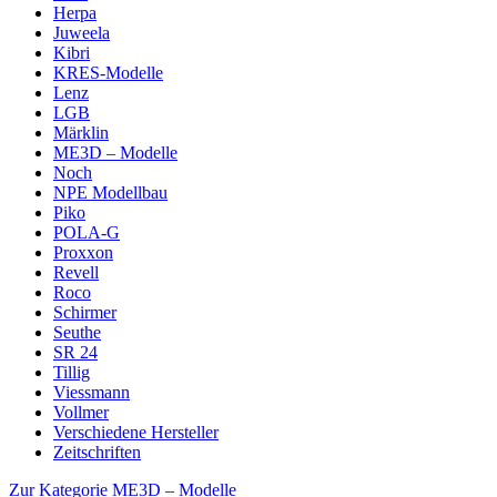
Herpa
Juweela
Kibri
KRES-Modelle
Lenz
LGB
Märklin
ME3D – Modelle
Noch
NPE Modellbau
Piko
POLA-G
Proxxon
Revell
Roco
Schirmer
Seuthe
SR 24
Tillig
Viessmann
Vollmer
Verschiedene Hersteller
Zeitschriften
Zur Kategorie ME3D – Modelle