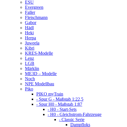
ESU
Evergreen
Faller
Fleischmann
Gabor
Hädl
Heki
Herpa
Juweela
Kibri
KRES-Modelle
Lenz
LGB
Märklin
ME3D – Modelle
Noch
NPE Modellbau
Piko
PIKO myTrain
- Spur G - Maßstab 1:22,5
- Spur H0 - Maßstab 1:87
- H0 - Start-Sets
- H0 - Gleichstrom-Fahrzeuge
- Classic Serie
Dampfloks