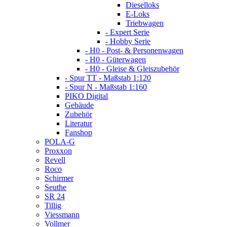
Dieselloks
E-Loks
Triebwagen
- Expert Serie
- Hobby Serie
- H0 - Post- & Personenwagen
- H0 - Güterwagen
- H0 - Gleise & Gleiszubehör
- Spur TT - Maßstab 1:120
- Spur N - Maßstab 1:160
PIKO Digital
Gebäude
Zubehör
Literatur
Fanshop
POLA-G
Proxxon
Revell
Roco
Schirmer
Seuthe
SR 24
Tillig
Viessmann
Vollmer