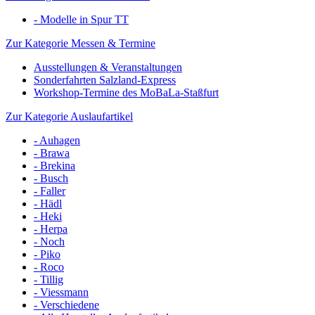
- Modelle in Spur TT
Zur Kategorie Messen & Termine
Ausstellungen & Veranstaltungen
Sonderfahrten Salzland-Express
Workshop-Termine des MoBaLa-Staßfurt
Zur Kategorie Auslaufartikel
- Auhagen
- Brawa
- Brekina
- Busch
- Faller
- Hädl
- Heki
- Herpa
- Noch
- Piko
- Roco
- Tillig
- Viessmann
- Verschiedene