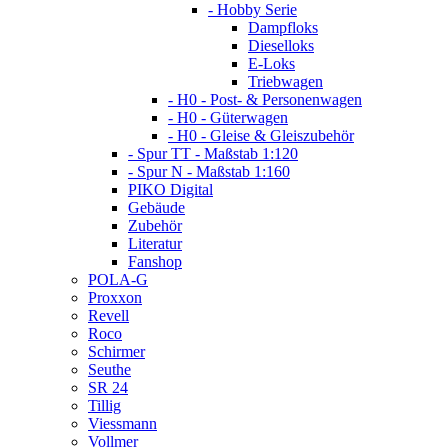
- Hobby Serie
Dampfloks
Dieselloks
E-Loks
Triebwagen
- H0 - Post- & Personenwagen
- H0 - Güterwagen
- H0 - Gleise & Gleiszubehör
- Spur TT - Maßstab 1:120
- Spur N - Maßstab 1:160
PIKO Digital
Gebäude
Zubehör
Literatur
Fanshop
POLA-G
Proxxon
Revell
Roco
Schirmer
Seuthe
SR 24
Tillig
Viessmann
Vollmer