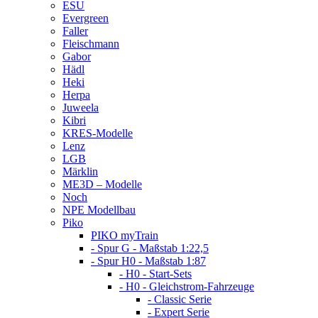
ESU
Evergreen
Faller
Fleischmann
Gabor
Hädl
Heki
Herpa
Juweela
Kibri
KRES-Modelle
Lenz
LGB
Märklin
ME3D – Modelle
Noch
NPE Modellbau
Piko
PIKO myTrain
- Spur G - Maßstab 1:22,5
- Spur H0 - Maßstab 1:87
- H0 - Start-Sets
- H0 - Gleichstrom-Fahrzeuge
- Classic Serie
- Expert Serie