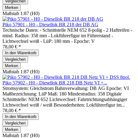
Vergleichen
Merken
Maßstab 1:87 (H0)
Piko 57901 - H0 - Diesellok BR 218 der DB AG
Technische Daten: - Schnittstelle NEM 652 8-polig - 2 Haftreifen -
mind. Radius: 358 mm - Lokführerfigur im Führerstand -
Lichtwechsel weiß - LüP: 180 mm - Epoche: V
78,00 € *
In den
Warenkorb
Vergleichen
Merken
Maßstab 1:87 (H0)
Piko 57902 - H0 - Diesellok BR 218 DB Netz VI +...
Stromsystem: Gleichstrom Bahnverwaltung: DB AG Epoche: VI
Maßbezeichnung: LüP Maß: 180 Mindestradius: 358 Digitale
Schnittstelle: NEM 652 Lichtwechsel: Fahrtrichtungsabhängiger
Lichtwechsel weiß / weiß Besonderheiten: Lokführerfigur im...
78,00 € *
In den
Warenkorb
Vergleichen
Merken
Maßstab 1:87 (H0)