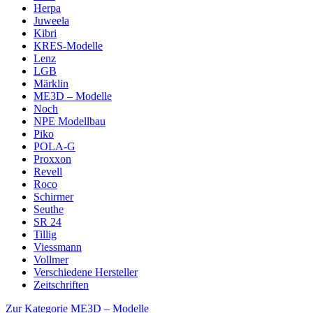
Herpa
Juweela
Kibri
KRES-Modelle
Lenz
LGB
Märklin
ME3D – Modelle
Noch
NPE Modellbau
Piko
POLA-G
Proxxon
Revell
Roco
Schirmer
Seuthe
SR 24
Tillig
Viessmann
Vollmer
Verschiedene Hersteller
Zeitschriften
Zur Kategorie ME3D – Modelle