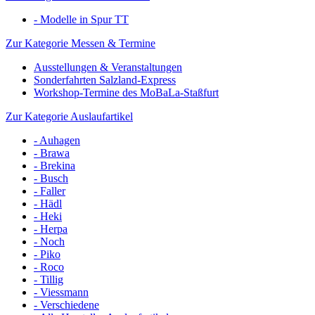
- Modelle in Spur TT
Zur Kategorie Messen & Termine
Ausstellungen & Veranstaltungen
Sonderfahrten Salzland-Express
Workshop-Termine des MoBaLa-Staßfurt
Zur Kategorie Auslaufartikel
- Auhagen
- Brawa
- Brekina
- Busch
- Faller
- Hädl
- Heki
- Herpa
- Noch
- Piko
- Roco
- Tillig
- Viessmann
- Verschiedene