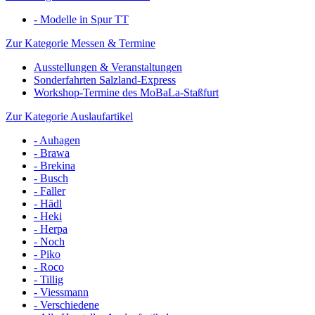
- Modelle in Spur TT
Zur Kategorie Messen & Termine
Ausstellungen & Veranstaltungen
Sonderfahrten Salzland-Express
Workshop-Termine des MoBaLa-Staßfurt
Zur Kategorie Auslaufartikel
- Auhagen
- Brawa
- Brekina
- Busch
- Faller
- Hädl
- Heki
- Herpa
- Noch
- Piko
- Roco
- Tillig
- Viessmann
- Verschiedene