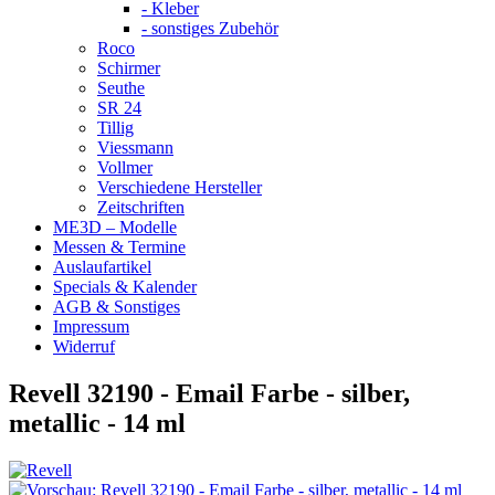
- Kleber
- sonstiges Zubehör
Roco
Schirmer
Seuthe
SR 24
Tillig
Viessmann
Vollmer
Verschiedene Hersteller
Zeitschriften
ME3D – Modelle
Messen & Termine
Auslaufartikel
Specials & Kalender
AGB & Sonstiges
Impressum
Widerruf
Revell 32190 - Email Farbe - silber,
metallic - 14 ml