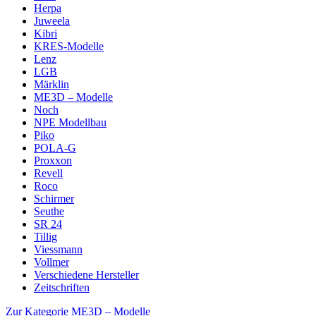
Herpa
Juweela
Kibri
KRES-Modelle
Lenz
LGB
Märklin
ME3D – Modelle
Noch
NPE Modellbau
Piko
POLA-G
Proxxon
Revell
Roco
Schirmer
Seuthe
SR 24
Tillig
Viessmann
Vollmer
Verschiedene Hersteller
Zeitschriften
Zur Kategorie ME3D – Modelle