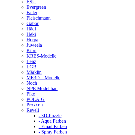
ESU
Evergreen
Faller
Fleischmann
Gabor
Hädl
Heki
Herpa
Juweela
Kibri
KRES-Modelle
Lenz
LGB
Märklin
ME3D – Modelle
Noch
NPE Modellbau
Piko
POLA-G
Proxxon
Revell
- 3D-Puzzle
- Aqua Farben
- Email Farben
- Spray Farben